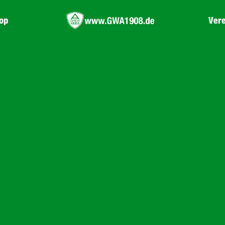
op
Vere