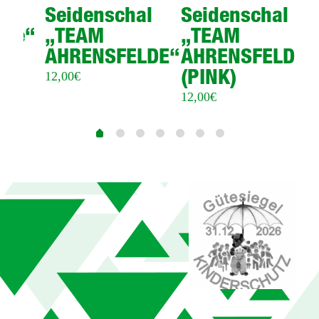
Seidenschal
Seidenschal
lde“
„TEAM
„TEAM
AHRENSFELDE“
AHRENSFELDE“
(PINK)
12,00
€
12,00
€
1
2
3
4
5
6
0