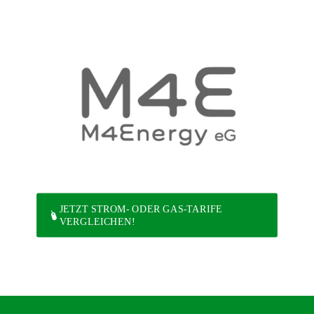
JETZT STROM- ODER GAS-TARIFE
VERGLEICHEN!