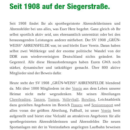
Seit 1908 auf der Siegerstraße.
Seit 1908 findet Ihr als sportbegeisterte Ahrensfelderinnen und
Ahrensfelder bei uns alles, was Euer Herz begehrt. Ganz gleich ob Ihr
selbst sportlich aktiv seid, uns ehrenamtlich unterstützt oder bei den
herausragenden Leistungen anderer mitfiebert. Der SV 1908 „GRÜN-
WEISS“ AHRENSFELDE war, ist und bleibt Euer Verein. Daran haben
selbst zwei Weltkriege und der enorme politische Wandel von der
DDR zum wiedervereinigten Deutschland nichts geändert. Im
Gegenteil. Alle diese Herausforderungen haben Euren GWA noch
stärker, dynamischer und tatkräftiger gemacht. Über 800 aktive
Mitglieder sind der Beweis dafür.
Heute steht der SV 1908 „GRÜN-WEISS“ AHRENSFELDE blendend
da. Mit über 1000 Mitgliedern ist der
Verein
aus dem Leben unserer
Heimat nicht mehr wegzudenken. Mit seinen Abteilungen
Cheerleading
,
Tanzen
,
Turnen
,
Volleyball
,
Bowling
, Leichtathletik
dazu gezielten Angeboten im Bereich
Frauen-
und
Seniorensport
und
allen voran der größten Abteilung, Fußball, ist unser
Verein
breit
aufgestellt und bietet eine Vielzahl an attraktiven Angeboten für alle
sportbegeisterten Ahrensfelderinnen und Ahrensfelder. Die neuen
Sportanlagen mit der in Vereinsfarben angelegten Laufbahn beweisen