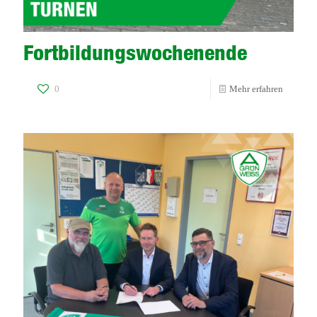
Fortbildungswochenende
-
0
Mehr erfahren
Fortbil