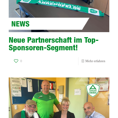
Neue Partnerschaft im Top-
Sponsoren-Segment!
-
0
Mehr erfahren
Neue
Partnersc
im
Top-
Sponsore
Segment