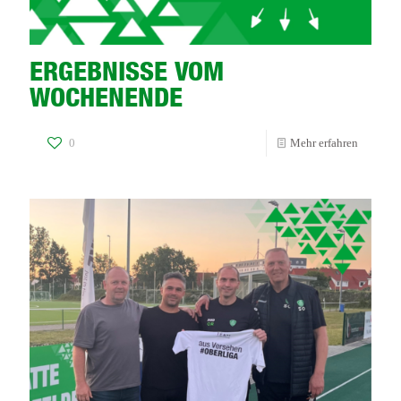
ERGEBNISSE VOM
WOCHENENDE
-
0
Mehr erfahren
ERGEBN
VOM
WOCHE