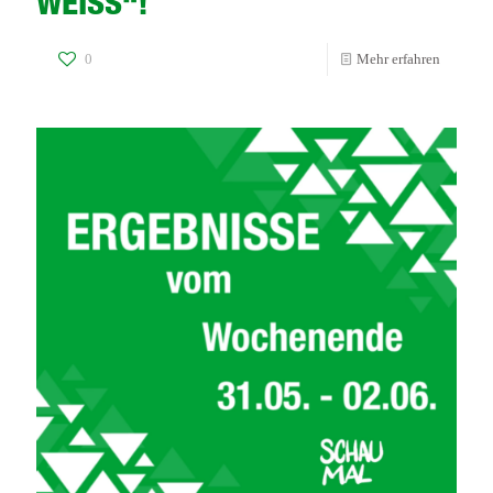
WEISS“!
-
0
Mehr erfahren
Neuer
Sponsor
für
„GRÜN-
WEISS“!