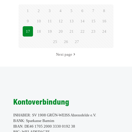
„GRÜN-
1
2
3
4
5
6
7
8
WEISS“!
9
10
11
12
13
14
15
16
17
18
19
20
21
22
23
24
25
26
27
Next page
Kontoverbindung
INHABER: SV 1908 GRÜN-WEISS Ahrensfelde e.V.
BANK: Sparkasse Barnim
IBAN: DE46 1705 2000 3330 0192 38
BIC: WELADED1GZE