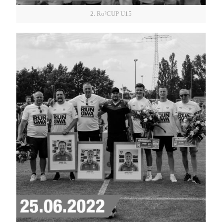
2. Ro²CUP U15