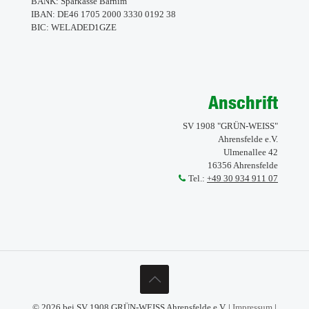
BANK: Sparkasse Barnim
IBAN: DE46 1705 2000 3330 0192 38
BIC: WELADED1GZE
Anschrift
SV 1908 "GRÜN-WEISS"
Ahrensfelde e.V.
Ulmenallee 42
16356 Ahrensfelde
Tel.:
+49 30 934 911 07
© 2026 bei SV 1908 GRÜN-WEISS Ahrensfelde e.V. |
Impressum
|