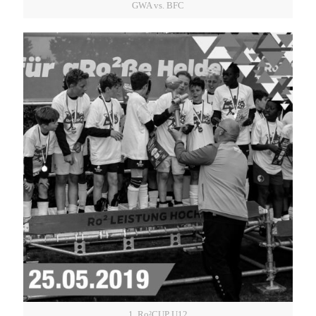
GWA vs. BFC
1. Ro²CUP U12