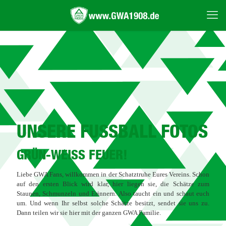
UNSERE FUSSBALL FOTOS
GRÜN-WEISS FEUER!
Liebe GWA Fans, willkommen in der Schatztruhe Eures Vereins. Schon
auf den ersten Blick wird klar, hier liegen sie, die Schätze zum
Staunen, Schmunzeln und Erinnern. Also taucht ein und schaut euch
um. Und wenn Ihr selbst solche Schätze besitzt, sendet sie uns zu.
Dann teilen wir sie hier mit der ganzen GWA Familie.