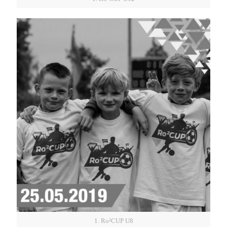
1. Ro²CUP U8