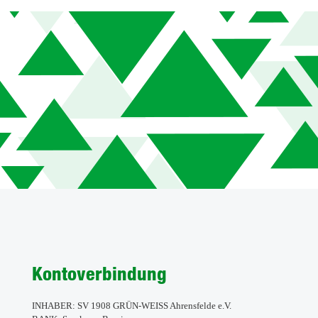
Kontoverbindung
INHABER: SV 1908 GRÜN-WEISS Ahrensfelde e.V.