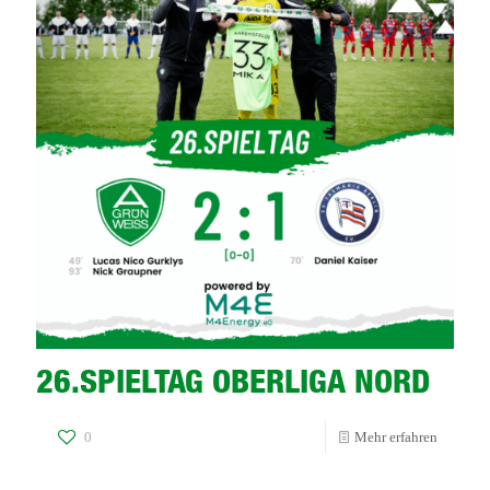
26.SPIELTAG OBERLIGA NORD
-
0
Mehr erfahren
26.SPIE