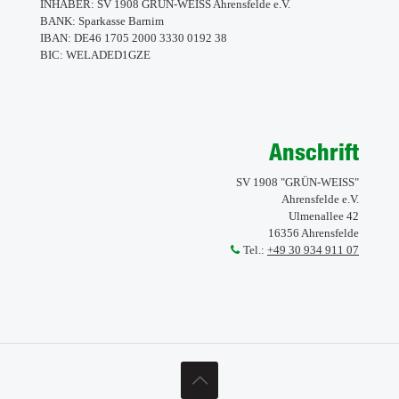
INHABER: SV 1908 GRÜN-WEISS Ahrensfelde e.V.
BANK: Sparkasse Barnim
IBAN: DE46 1705 2000 3330 0192 38
BIC: WELADED1GZE
Anschrift
SV 1908 "GRÜN-WEISS"
Ahrensfelde e.V.
Ulmenallee 42
16356 Ahrensfelde
Tel.:
+49 30 934 911 07