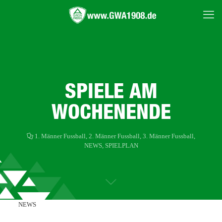
SPIELE AM
WOCHENENDE
1. Männer Fussball
,
2. Männer Fussball
,
3. Männer Fussball
,
NEWS
,
SPIELPLAN
NEWS