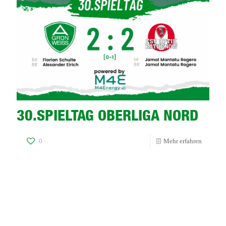
30.SPIELTAG OBERLIGA NORD
-
0
Mehr erfahren
30.SPIE
OBERLI
NORD