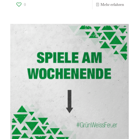
-
0
Mehr erfahren
SPIELE
DER
JUNIOR