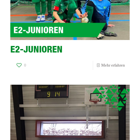
E2-JUNIOREN
-
0
Mehr erfahren
E2-
JUNIOR