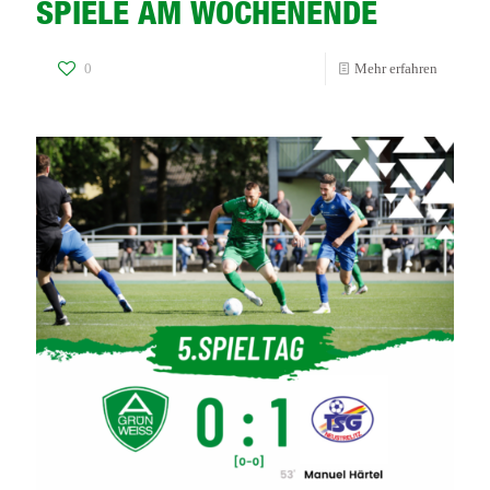
SPIELE AM WOCHENENDE
-
0
Mehr erfahren
SPIELE
AM
WOCHE