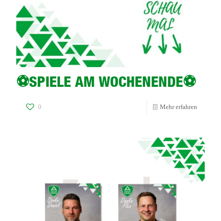
⚽️SPIELE AM WOCHENENDE⚽️
-
0
Mehr erfahren
⚽️
SPIELE
AM
WOCHE
⚽️