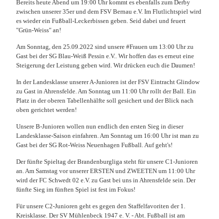
Bereits heute Abend um 19:00 Uhr kommt es ebenfalls zum Derby
zwischen unserer 35er und dem FSV Bernau e.V. Im Flutlichtspiel wird
es wieder ein Fußball-Leckerbissen geben. Seid dabei und feuert
"Grün-Weiss" an!
Am Sonntag, den 25.09.2022 sind unsere #Frauen um 13:00 Uhr zu
Gast bei der SG Blau-Weiß Pessin e.V.. Wir hoffen das es erneut eine
Steigerung der Leistung geben wird. Wir drücken euch die Daumen!
In der Landesklasse unserer A-Junioren ist der FSV Eintracht Glindow
zu Gast in Ahrensfelde. Am Sonntag um 11:00 Uhr rollt der Ball. Ein
Platz in der oberen Tabellenhälfte soll gesichert und der Blick nach
oben gerichtet werden!
Unsere B-Junioren wollen nun endlich den ersten Sieg in dieser
Landesklasse-Saison einfahren. Am Sonntag um 16:00 Uhr ist man zu
Gast bei der SG Rot-Weiss Neuenhagen Fußball. Auf geht's!
Der fünfte Spieltag der Brandenburgliga steht für unsere C1-Junioren
an. Am Samstag vor unserer ERSTEN und ZWEETEN um 11:00 Uhr
wird der FC Schwedt 02 e.V. zu Gast bei uns in Ahrensfelde sein. Der
fünfte Sieg im fünften Spiel ist fest im Fokus!
Für unsere C2-Junioren geht es gegen den Staffelfavoriten der 1.
Kreisklasse. Der SV Mühlenbeck 1947 e. V. - Abt. Fußball ist am