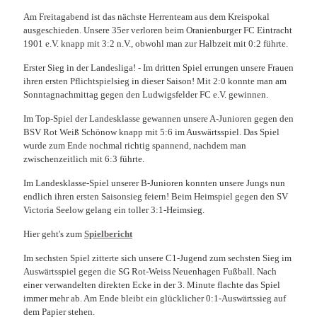
Am Freitagabend ist das nächste Herrenteam aus dem Kreispokal
ausgeschieden. Unsere 35er verloren beim Oranienburger FC Eintracht
1901 e.V. knapp mit 3:2 n.V., obwohl man zur Halbzeit mit 0:2 führte.
Erster Sieg in der Landesliga! - Im dritten Spiel errungen unsere Frauen
ihren ersten Pflichtspielsieg in dieser Saison! Mit 2:0 konnte man am
Sonntagnachmittag gegen den Ludwigsfelder FC e.V. gewinnen.
Im Top-Spiel der Landesklasse gewannen unsere A-Junioren gegen den
BSV Rot Weiß Schönow knapp mit 5:6 im Auswärtsspiel. Das Spiel
wurde zum Ende nochmal richtig spannend, nachdem man
zwischenzeitlich mit 6:3 führte.
Im Landesklasse-Spiel unserer B-Junioren konnten unsere Jungs nun
endlich ihren ersten Saisonsieg feiern! Beim Heimspiel gegen den SV
Victoria Seelow gelang ein toller 3:1-Heimsieg.
Hier geht's zum
Spielbericht
Im sechsten Spiel zitterte sich unsere C1-Jugend zum sechsten Sieg im
Auswärtsspiel gegen die SG Rot-Weiss Neuenhagen Fußball. Nach
einer verwandelten direkten Ecke in der 3. Minute flachte das Spiel
immer mehr ab. Am Ende bleibt ein glücklicher 0:1-Auswärtssieg auf
dem Papier stehen.