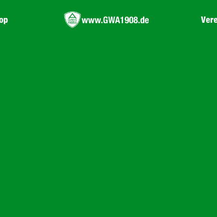
op
Vere