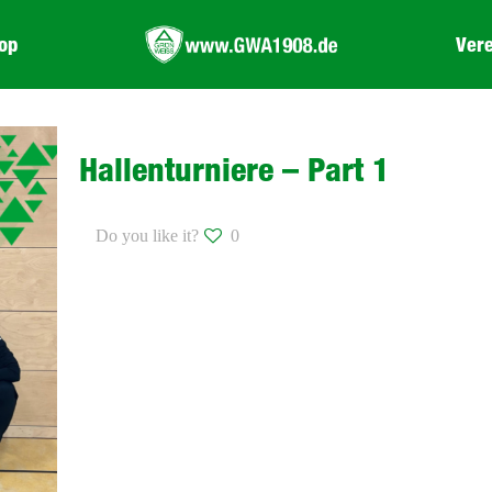
op
Vere
Hallenturniere – Part 1
Do you like it?
0