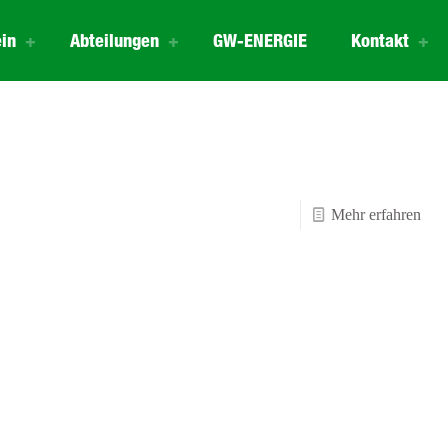
in
Abteilungen
GW-ENERGIE
Kontakt
-
Mehr erfahren
Hall
–
Part
1