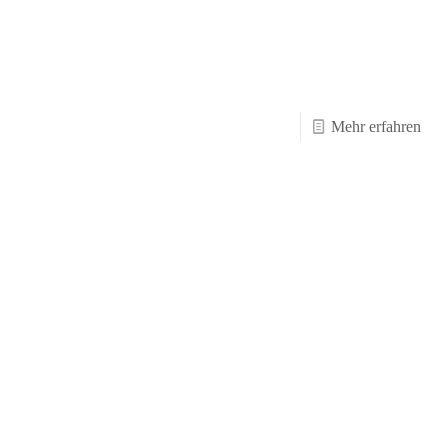
-
Mehr erfahren
Hall