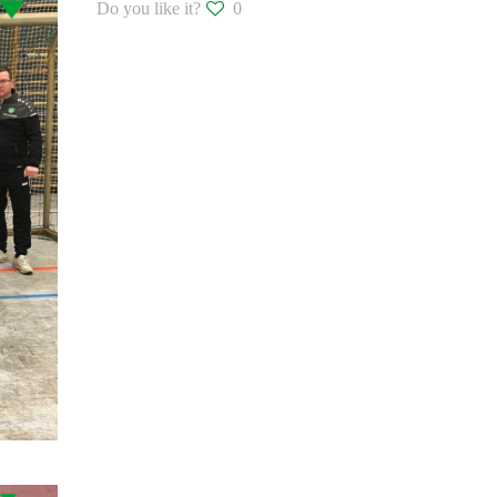
Do you like it?
0