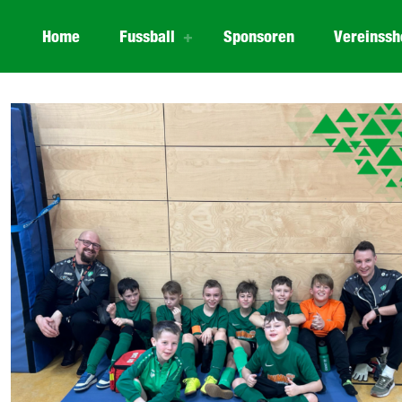
Home
Fussball
Sponsoren
Vereinssh
ERGEBNISSE