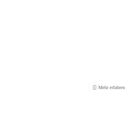
-
Mehr erfahren
Hall
–
Part
3