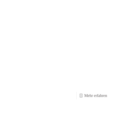
-
Mehr erfahren
Hall
–