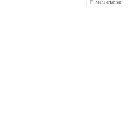
-
Mehr erfahren
Hall
–
Part
1