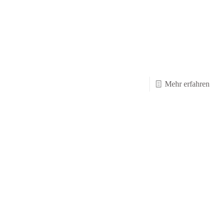
-
Mehr erfahren
Hall