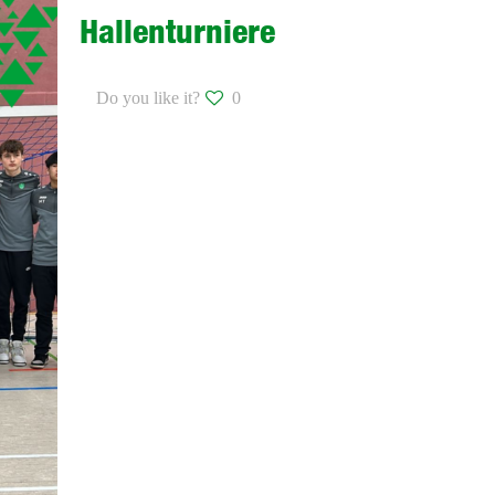
Hallenturniere
Do you like it?
0