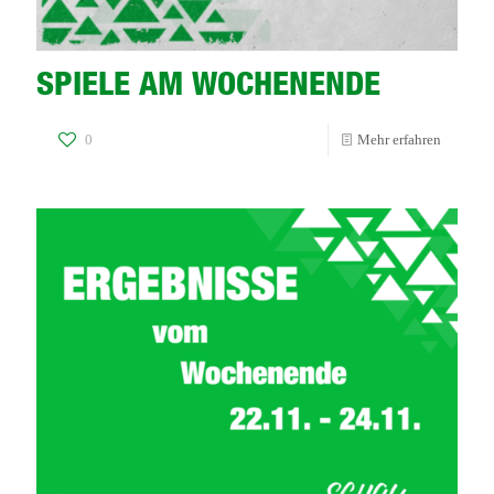
SPIELE AM WOCHENENDE
-
0
Mehr erfahren
SPIELE
AM
WOCHE