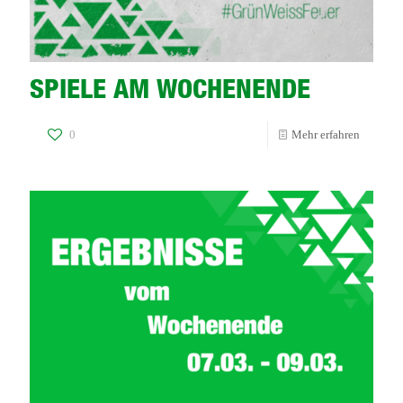
SPIELE AM WOCHENENDE
-
0
Mehr erfahren
SPIELE
AM
WOCHE