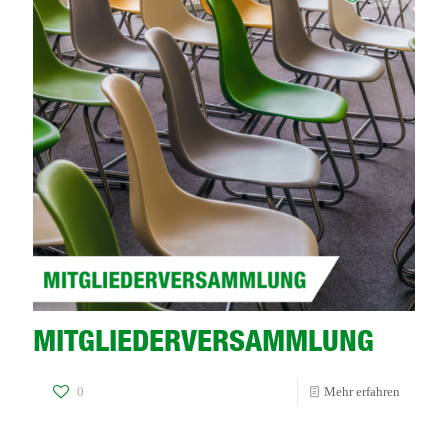
MITGLIEDERVERSAMMLUNG
-
0
Mehr erfahren
MITGL