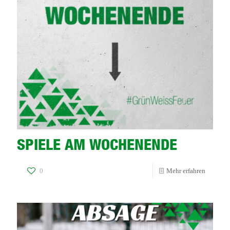
SPIELE AM WOCHENENDE
-
0
Mehr erfahren
SPIELE
AM
WOCHE