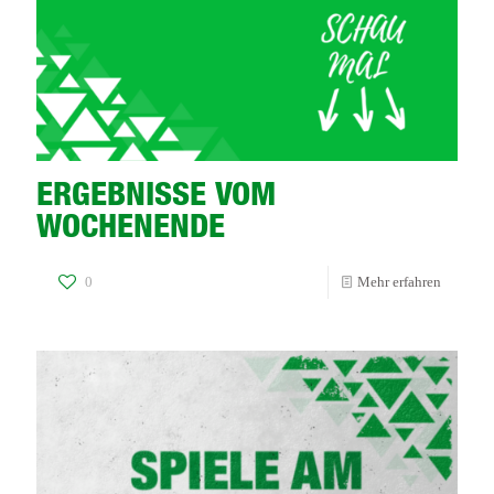
ERGEBNISSE VOM
WOCHENENDE
-
0
Mehr erfahren
ERGEBN
VOM
WOCHE