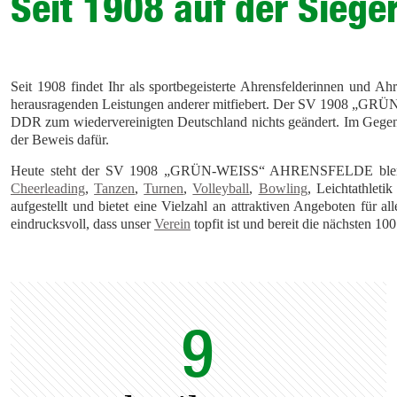
Seit 1908 auf der Siege
Seit 1908 findet Ihr als sportbegeisterte Ahrensfelderinnen und Ahr
herausragenden Leistungen anderer mitfiebert. Der SV 1908 „GRÜN
DDR zum wiedervereinigten Deutschland nichts geändert. Im Gegente
der Beweis dafür.
Heute steht der SV 1908 „GRÜN-WEISS“ AHRENSFELDE blenden
Cheerleading
,
Tanzen
,
Turnen
,
Volleyball
,
Bowling
, Leichtathlet
aufgestellt und bietet eine Vielzahl an attraktiven Angeboten für 
eindrucksvoll, dass unser
Verein
topfit ist und bereit die nächste
9