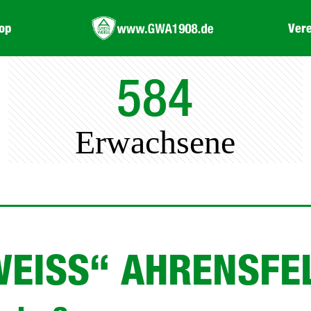
op
Vere
584
Erwachsene
EISS“ AHRENSFEL