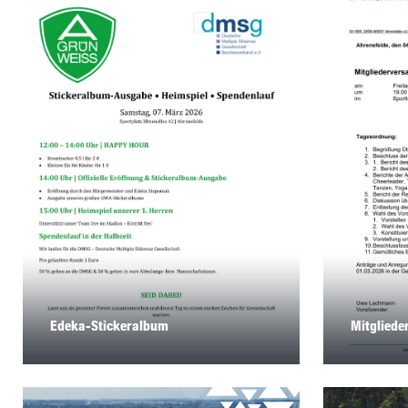
Mitglied
Edeka-Stickeralbum