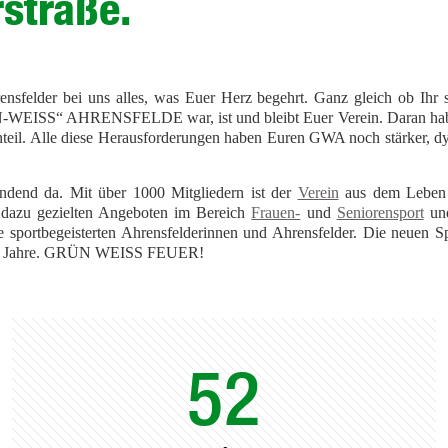
rstraße.
ensfelder bei uns alles, was Euer Herz begehrt. Ganz gleich ob Ihr se
-WEISS“ AHRENSFELDE war, ist und bleibt Euer Verein. Daran haben
il. Alle diese Herausforderungen haben Euren GWA noch stärker, dyn
d da. Mit über 1000 Mitgliedern ist der
Verein
aus dem Leben u
ik dazu gezielten Angeboten im Bereich
Frauen-
und
Seniorensport
und
alle sportbegeisterten Ahrensfelderinnen und Ahrensfelder. Die neuen
n 100 Jahre. GRÜN WEISS FEUER!
52